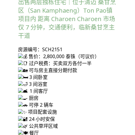
出售两层独栋住宅｜位于清迈 桑甘烹
区（San Kamphaeng）Ton Pao镇
项目内 距离 Charoen Charoen 市场
仅 7 分钟，交通便利，临新桑甘烹主
干道
房源编号：SCH2151
售价：2,800,000 泰铢（可议价）
过户税费：买卖双方各付一半
可与房主直接分期付款
3 间卧室
3 间浴室
1 间客厅
厨房
可停 2 辆车
项目配套设施
24 小时安保
公共草坪区域
餐厅