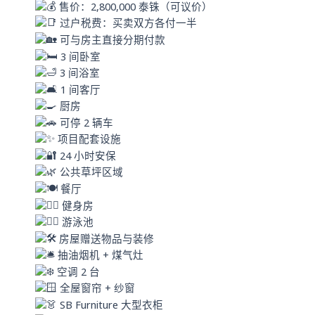
p
售价：2,800,000 泰铢（可议价）
过户税费：买卖双方各付一半
可与房主直接分期付款
3 间卧室
3 间浴室
1 间客厅
厨房
可停 2 辆车
项目配套设施
24 小时安保
公共草坪区域
餐厅
健身房
游泳池
房屋赠送物品与装修
抽油烟机 + 煤气灶
空调 2 台
全屋窗帘 + 纱窗
SB Furniture 大型衣柜