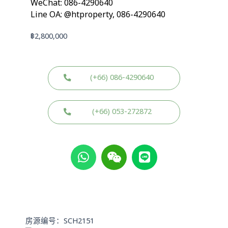
WeChat: 086-4290640
Line OA: @htproperty, 086-4290640
฿
2,800,000
(+66) 086-4290640
(+66) 053-272872
W
W
L
h
e
i
a
i
n
t
x
e
s
i
a
n
p
房源编号：SCH2151