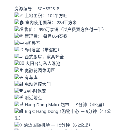
p
房源编号： SCH8523-P
p
土地面积： 104平方哇
室内使用面积： 284平方米
售价： 990万泰铢（过户费双方各付一半）
管理费： 每月664泰铢
4间卧室
5间浴室（带浴缸）
西式厨房，家具齐全
大阳台与私人泳池
宽敞花园休闲区
有车库
电动遥控大门
24小时保安
附近地点：
Hang Dong Makro超市 — 9分钟（4公里）
Big C Hang Dong 1购物中心 — 9分钟（4.1公
里）
清迈国际机场 — 15分钟（8.2公里）