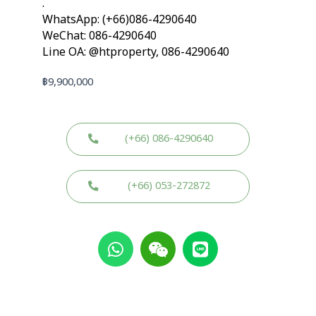
.
WhatsApp: (+66)086-4290640
WeChat: 086-4290640
Line OA: @htproperty, 086-4290640
฿
9,900,000
(+66) 086-4290640
(+66) 053-272872
W
W
L
h
e
i
a
i
n
t
x
e
s
i
a
n