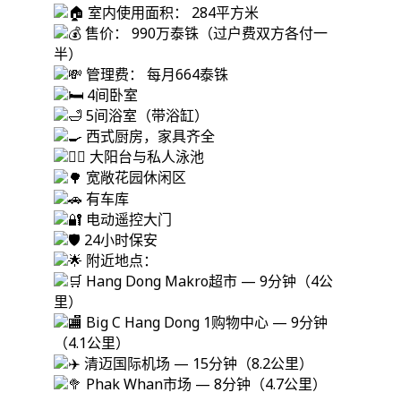
室内使用面积： 284平方米
售价： 990万泰铢（过户费双方各付一
半）
管理费： 每月664泰铢
4间卧室
5间浴室（带浴缸）
西式厨房，家具齐全
大阳台与私人泳池
宽敞花园休闲区
有车库
电动遥控大门
24小时保安
附近地点：
Hang Dong Makro超市 — 9分钟（4公
里）
Big C Hang Dong 1购物中心 — 9分钟
（4.1公里）
清迈国际机场 — 15分钟（8.2公里）
Phak Whan市场 — 8分钟（4.7公里）