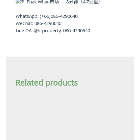
Phak Whan市场 — 8分钟（4.7公里）
.
WhatsApp: (+66)086-4290640
WeChat: 086-4290640
Line OA: @htproperty, 086-4290640
Related products