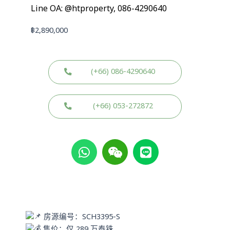
Line OA: @htproperty, 086-4290640
฿
2,890,000
(+66) 086-4290640
(+66) 053-272872
W
W
L
h
e
i
a
i
n
t
x
e
s
i
a
n
p
房源编号：SCH3395-S
p
售价：仅 289 万泰铢