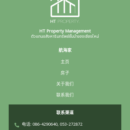
HT Property Management
ตัวแทนอสังหาริมทรัพย์ชั้นนำของเชียงใหม่
航海家
主页
房子
关于我们
联系我们
联系渠道
电话: 086-4290640, 053-272872