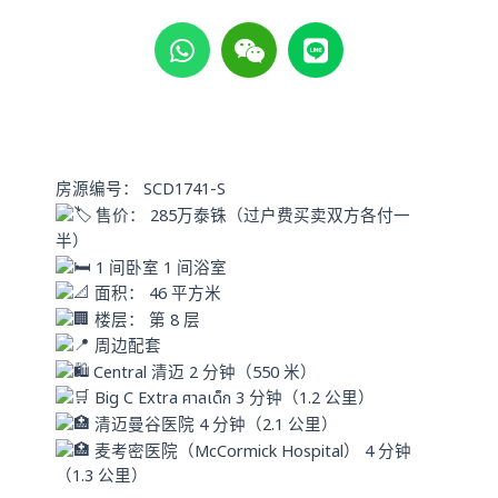
W
W
L
h
e
i
a
i
n
t
x
e
s
i
a
n
p
房源编号： SCD1741-S
p
售价： 285万泰铢（过户费买卖双方各付一
半）
1 间卧室 1 间浴室
面积： 46 平方米
楼层： 第 8 层
周边配套
Central 清迈 2 分钟（550 米）
Big C Extra ศาลเด็ก 3 分钟（1.2 公里）
清迈曼谷医院 4 分钟（2.1 公里）
麦考密医院（McCormick Hospital） 4 分钟
（1.3 公里）