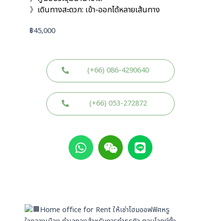
》เดินทางสะดวก: เข้า-ออกได้หลายเส้นทาง
฿
45,000
(+66) 086-4290640
(+66) 053-272872
W
W
L
h
e
i
a
i
n
t
x
e
s
i
a
n
p
Home office for Rent ให้เช่าโฮมออฟฟิศหรู
p