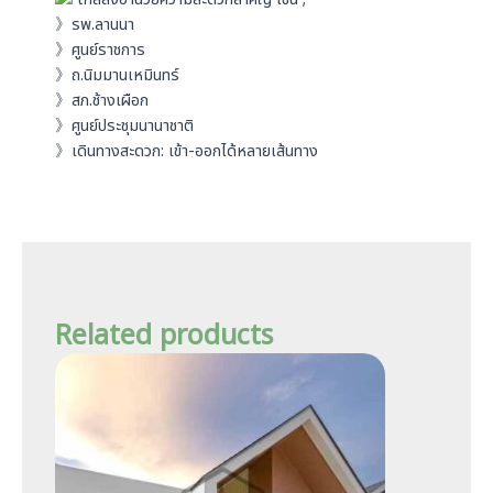
》รพ.ลานนา
》ศูนย์ราชการ
》ถ.นิมมานเหมินทร์
》สภ.ช้างเผือก
》ศูนย์ประชุมนานาชาติ
》เดินทางสะดวก: เข้า-ออกได้หลายเส้นทาง
Related products