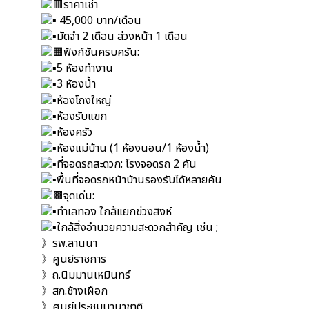
ราคาเช่า
45,000 บาท/เดือน
มัดจำ 2 เดือน ล่วงหน้า 1 เดือน
ฟังก์ชันครบครัน:
5 ห้องทำงาน
3 ห้องน้ำ
ห้องโถงใหญ่
ห้องรับแขก
ห้องครัว
ห้องแม่บ้าน (1 ห้องนอน/1 ห้องน้ำ)
ที่จอดรถสะดวก: โรงจอดรถ 2 คัน
พื้นที่จอดรถหน้าบ้านรองรับได้หลายคัน
จุดเด่น:
ทำเลทอง ใกล้แยกข่วงสิงห์
ใกล้สิ่งอำนวยความสะดวกสำคัญ เช่น ;
》รพ.ลานนา
》ศูนย์ราชการ
》ถ.นิมมานเหมินทร์
》สภ.ช้างเผือก
》ศูนย์ประชุมนานาชาติ