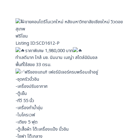
s
i
a
n
p
ขายคอนโดรีโนเวทใหม่ หลังมหาวิทยาลัยเชียงใหม่ วิวดอย
p
สุเทพ
ฟรีโอน
Listing ID:SCD1612-P
ราคาพิเศษ 1,980,000 บาท
ทำเลดีมาก ใกล้ มช. นิมมาน เมญ่า สไตล์มินิมอล
พื้นที่ใช้สอย 33 ตรม.
ฟรีของแถม!! เฟอร์นิเจอร์ครบพร้อมเข้าอยู่
-ชุดครัวบิ้วอิน
-เครื่องปรับอากาศ
-ตู้เย็น
-ทีวี 55 นิ้ว
-เครื่องทำน้ำอุ่น
-ไมโครเวฟ
-เตียง 5 ฟุต
-ตู้เสื้อผ้า โต๊ะเครื่องแป้ง บิ้วอิน
-โซฟา โต๊ะกลาง