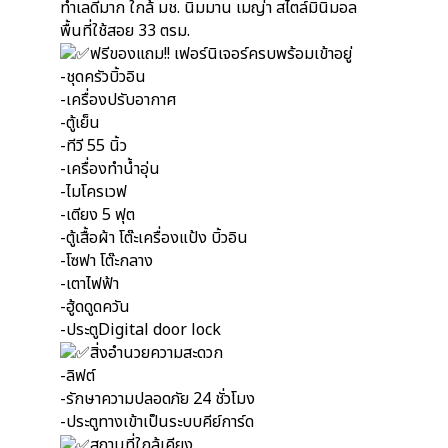
ทำเลดีมาก ใกล้ มช. นิมมาน เมญ่า สไตล์มินิมอล
พื้นที่ใช้สอย 33 ตรม.
ฟรีของแถม!! เฟอร์นิเจอร์ครบพร้อมเข้าอยู่
-ชุดครัวบิ้วอิน
-เครื่องปรับอากาศ
-ตู้เย็น
-ทีวี 55 นิ้ว
-เครื่องทำน้ำอุ่น
-ไมโครเวฟ
-เตียง 5 ฟุต
-ตู้เสื้อผ้า โต๊ะเครื่องแป้ง บิ้วอิน
-โซฟา โต๊ะกลาง
-เตาไฟฟ้า
-ฮู้ดดูดควัน
-ประตูDigital door lock
สิ่งอำนวยความสะดวก
-ลิฟต์
-รักษาความปลอดภัย 24 ชั่วโมง
-ประตูทางเข้าเป็นระบบคีย์การ์ด
สถานที่ใกล้เคียง