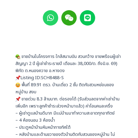
W
W
L
h
e
i
a
i
n
t
x
e
s
i
a
n
p
ขายบ้านในโครงการ ใกล้สนามบิน สวนกว้าง ขายพร้อมผู้เช่า
p
สัญญา 2 ปี ผู้เช่าชำระรายปี เดือนละ 38,000/ด. ถึงมิ.ย. 69)
พิกัด ต.หนองควาย อ.หางดง
Listing ID:SCH8488-S
พื้นที่ 89.91 ตรว. บ้านเดี่ยว 2 ชั้น ติดกับสวนหย่อมของ
หมู่บ้าน สงบ
ขายด่วน 8.3 ล้านบาท. ต่อรองได้ (รับส่วนลดจากค่าเช่าบ้าน
เพิ่มอีก เพราะลูกค้าชำระล่วงหน้ามาแล้ว) ค่าโอนคนละครึ่ง
– ผู้เช่าดูแลบ้านดีมาก มีแม่บ้านมาทำความสะอาดทุกอาทิตย์
– 4 ห้องนอน 3 ห้องน้ำ
– ประตูหน้าบ้านหันหน้าทางทิศใต้
– หลังบ้านและด้านขวาของตัวบ้านติดกับสวนของหมู่บ้าน ไม่