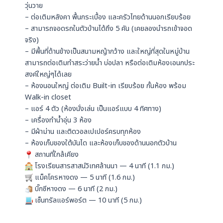
วุ่นวาย
– ต่อเติมหลังคา พื้นกระเบื้อง และครัวไทยด้านนอกเรียบร้อย
– สามารถจอดรถในตัวบ้านได้ถึง 5 คัน (เคยลองนำรถเข้าจอด
จริง)
– มีพื้นที่ด้านข้างเป็นสนามหญ้ากว้าง และใหญ่ที่สุดในหมู่บ้าน
สามารถต่อเติมทำสระว่ายน้ำ บ่อปลา หรือต่อเติมห้องเอนกประ
สงค์ใหญ่ๆได้เลย
– ห้องนอนใหญ่ ต่อเติม Built-in เรียบร้อย กั้นห้อง พร้อม
Walk-in closet
– แอร์ 4 ตัว (ห้องนั่งเล่น เป็นแอร์แบบ 4 ทิศทาง)
– เครื่องทำน้ำอุ่น 3 ห้อง
– มีผ้าม่าน และติดวอลเปเปอร์ครบทุกห้อง
– ห้องเก็บของใต้บันได และห้องเก็บของด้านนอกตัวบ้าน
สถานที่ใกล้เคียง
โรงเรียนสารสาสน์วิเทศล้านนา — 4 นาที (1.1 กม.)
แม็คโครหางดง — 5 นาที (1.6 กม.)
บิ๊กซีหางดง — 6 นาที (2 กม.)
เซ็นทรัลแอร์พอร์ต — 10 นาที (5 กม.)