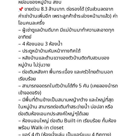
หย่อมของหมู่บ้าน สงบ
ขายด่วน 8.3 ล้านบาท. ต่อรองได้ (รับส่วนลดจาก
ค่าเช่าบ้านเพิ่มอีก เพราะลูกค้าชำระล่วงหน้ามาแล้ว) ค่า
โอนคนละครึ่ง
– ผู้เช่าดูแลบ้านดีมาก มีแม่บ้านมาทำความสะอาดทุก
อาทิตย์
– 4 ห้องนอน 3 ห้องน้ำ
– ประตูหน้าบ้านหันหน้าทางทิศใต้
– หลังบ้านและด้านขวาของตัวบ้านติดกับสวนของ
หมู่บ้าน ไม่วุ่นวาย
– ต่อเติมหลังคา พื้นกระเบื้อง และครัวไทยด้านนอก
เรียบร้อย
– สามารถจอดรถในตัวบ้านได้ถึง 5 คัน (เคยลองนำรถ
เข้าจอดจริง)
– มีพื้นที่ด้านข้างเป็นสนามหญ้ากว้าง และใหญ่ที่สุด
ในหมู่บ้าน สามารถต่อเติมทำสระว่ายน้ำ บ่อปลา หรือ
ต่อเติมห้องเอนกประสงค์ใหญ่ๆได้เลย
– ห้องนอนใหญ่ ต่อเติม Built-in เรียบร้อย กั้นห้อง
พร้อม Walk-in closet
– แอร์ 4 ตัว (ห้องนั่งเล่น เป็นแอร์แบบ 4 ทิศทาง)