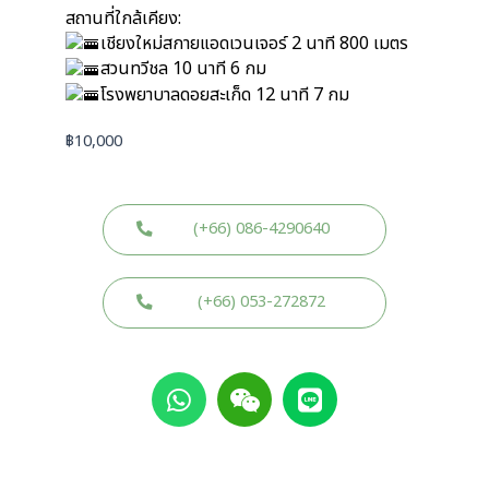
สถานที่ใกล้เคียง:
เชียงใหม่สกายแอดเวนเจอร์ 2 นาที 800 เมตร
สวนทวีชล 10 นาที 6 กม
โรงพยาบาลดอยสะเก็ด 12 นาที 7 กม
฿
10,000
(+66) 086-4290640
(+66) 053-272872
W
W
L
h
e
i
a
i
n
t
x
e
s
i