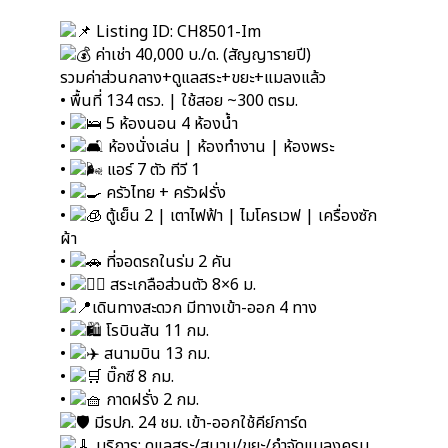
Listing ID: CH8501-Im
ค่าเช่า 40,000 บ./ด. (สัญญารายปี)
รวมค่าส่วนกลาง+ดูแลสระ+ขยะ+แมลงแล้ว
• พื้นที่ 134 ตรว. | ใช้สอย ~300 ตรม.
•
5 ห้องนอน 4 ห้องน้ำ
•
ห้องนั่งเล่น | ห้องทำงาน | ห้องพระ
•
แอร์ 7 ตัว ทีวี 1
•
ครัวไทย + ครัวฝรั่ง
•
ตู้เย็น 2 | เตาไฟฟ้า | ไมโครเวฟ | เครื่องซัก
ผ้า
•
ที่จอดรถในร่ม 2 คัน
•
สระเกลือส่วนตัว 8×6 ม.
เดินทางสะดวก มีทางเข้า-ออก 4 ทาง
•
โรบินสัน 11 กม.
•
สนามบิน 13 กม.
•
บิ๊กซี 8 กม.
•
กาดฝรั่ง 2 กม.
มีรปภ. 24 ชม. เข้า-ออกใช้คีย์การ์ด
บริการ: ดูแลสระ/สนาม/ขยะ/กำจัดแมลงครบ