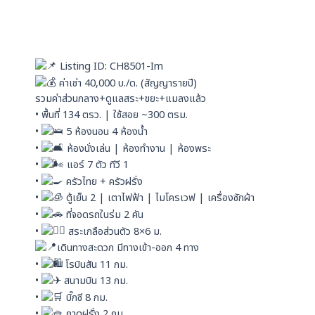
t
x
e
s
i
a
n
p
Listing ID: CH8501-Im
p
ค่าเช่า 40,000 บ./ด. (สัญญารายปี)
รวมค่าส่วนกลาง+ดูแลสระ+ขยะ+แมลงแล้ว
• พื้นที่ 134 ตรว. | ใช้สอย ~300 ตรม.
•
5 ห้องนอน 4 ห้องน้ำ
•
ห้องนั่งเล่น | ห้องทำงาน | ห้องพระ
•
แอร์ 7 ตัว ทีวี 1
•
ครัวไทย + ครัวฝรั่ง
•
ตู้เย็น 2 | เตาไฟฟ้า | ไมโครเวฟ | เครื่องซักผ้า
•
ที่จอดรถในร่ม 2 คัน
•
สระเกลือส่วนตัว 8×6 ม.
เดินทางสะดวก มีทางเข้า-ออก 4 ทาง
•
โรบินสัน 11 กม.
•
สนามบิน 13 กม.
•
บิ๊กซี 8 กม.
•
กาดฝรั่ง 2 กม.