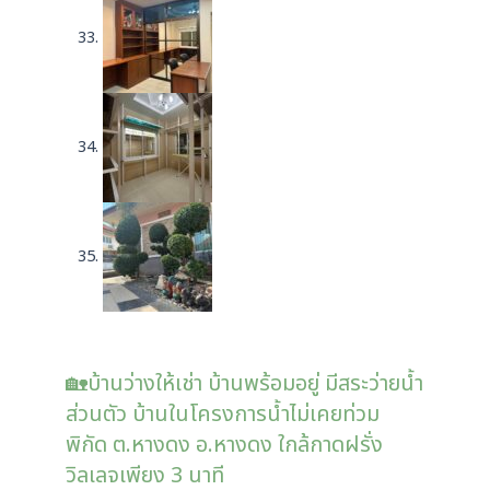
🏡บ้านว่างให้เช่า บ้านพร้อมอยู่ มีสระว่ายน้ำ
ส่วนตัว บ้านในโครงการน้ำไม่เคยท่วม
พิกัด ต.หางดง อ.หางดง ใกล้กาดฝรั่ง
วิลเลจเพียง 3 นาที