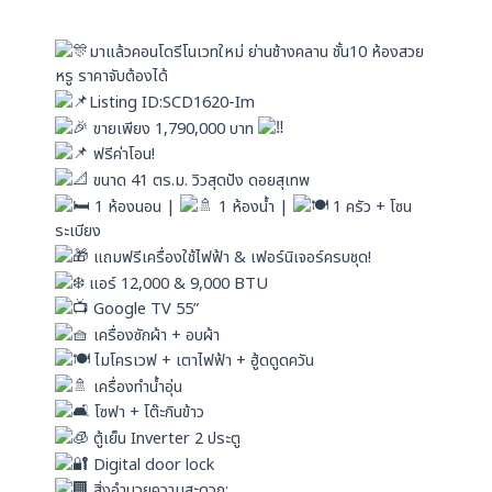
a
n
p
มาแล้วคอนโดรีโนเวทใหม่ ย่านช้างคลาน ชั้น10 ห้องสวย
p
หรู ราคาจับต้องได้
Listing ID:SCD1620-Im
ขายเพียง 1,790,000 บาท
ฟรีค่าโอน!
ขนาด 41 ตร.ม. วิวสุดปัง ดอยสุเทพ
1 ห้องนอน |
1 ห้องน้ำ |
1 ครัว + โซน
ระเบียง
แถมฟรีเครื่องใช้ไฟฟ้า & เฟอร์นิเจอร์ครบชุด!
แอร์ 12,000 & 9,000 BTU
Google TV 55”
เครื่องซักผ้า + อบผ้า
ไมโครเวฟ + เตาไฟฟ้า + ฮู้ดดูดควัน
เครื่องทำน้ำอุ่น
โซฟา + โต๊ะกินข้าว
ตู้เย็น Inverter 2 ประตู
Digital door lock
สิ่งอำนวยความสะดวก: