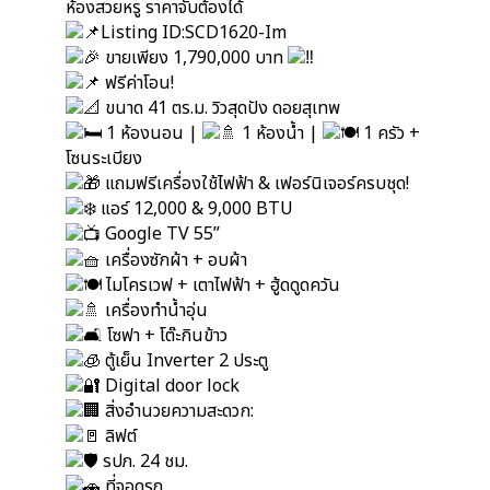
ห้องสวยหรู ราคาจับต้องได้
Listing ID:SCD1620-Im
ขายเพียง 1,790,000 บาท
ฟรีค่าโอน!
ขนาด 41 ตร.ม. วิวสุดปัง ดอยสุเทพ
1 ห้องนอน |
1 ห้องน้ำ |
1 ครัว +
โซนระเบียง
แถมฟรีเครื่องใช้ไฟฟ้า & เฟอร์นิเจอร์ครบชุด!
แอร์ 12,000 & 9,000 BTU
Google TV 55”
เครื่องซักผ้า + อบผ้า
ไมโครเวฟ + เตาไฟฟ้า + ฮู้ดดูดควัน
เครื่องทำน้ำอุ่น
โซฟา + โต๊ะกินข้าว
ตู้เย็น Inverter 2 ประตู
Digital door lock
สิ่งอำนวยความสะดวก:
ลิฟต์
รปภ. 24 ชม.
ที่จอดรถ