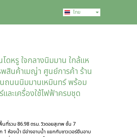
English
ไทย
中文 (中国)
ดหรู ใจกลางนิมมาน ใกล้แห
รพสินค้าเมญ่า ศูนย์การค้า ร้าน
 บนถนนนิมมานเหมินทร์ พร้อม
์และเครื่องใช้ไฟฟ้าครบชุด
พื้นที่รวม 86.98 ตรม. วิวดอยสุเทพ ชั้น 7
 1 ห้องน้ำ มีอ่างอาบน้ำ แยกกับชาวเวอร์ยืนอาบ