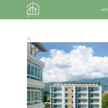
Skip
to
หน้
content
🔍