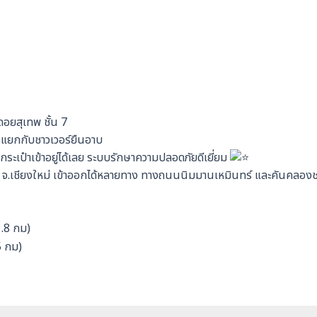
วดอยสุเทพ ชั้น 7
ำ แยกกับชาวเวอร์ยืนอาบ
วกระเป๋าเข้าอยู่ได้เลย ระบบรักษาความปลอดภัยดีเยี่ยม
ง จ.เชียงใหม่ เข้าออกได้หลายทาง ทางถนนนิมมานเหมินทร์ และคันคลอ
1.8 กม)
5 กม)