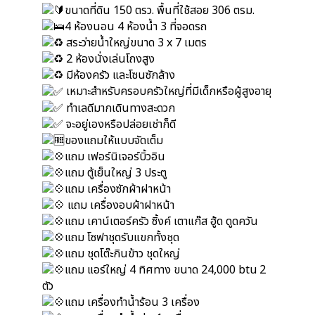
ขนาดที่ดิน 150 ตรว. พื้นที่ใช้สอย 306 ตรม.
4 ห้องนอน 4 ห้องน้ำ 3 ที่จอดรถ
สระว่ายน้ำใหญ่ขนาด 3 x 7 เมตร
2 ห้องนั่งเล่นโถงสูง
มีห้องครัว และโซนซักล้าง
เหมาะสำหรับครอบครัวใหญ่ที่มีเด็กหรือผู้สูงอายุ
ทำเลดีมากเดินทางสะดวก
จะอยู่เองหรือปล่อยเช่าก็ดี
ของแถมให้แบบจัดเต็ม
แถม เฟอร์นิเจอร์บิ้วอิน
แถม ตู้เย็นใหญ่ 3 ประตู
แถม เครื่องซักผ้าฝาหน้า
แถม เครื่องอบผ้าฝาหน้า
แถม เคาน์เตอร์ครัว ซิ้งค์ เตาแก๊ส ฮู้ด ดูดควัน
แถม โซฟาชุดรับแขกทั้งชุด
แถม ชุดโต๊ะกินข้าว ชุดใหญ่
แถม แอร์ใหญ่ 4 ทิศทาง ขนาด 24,000 btu 2
ตัว
แถม เครื่องทำน้ำร้อน 3 เครื่อง