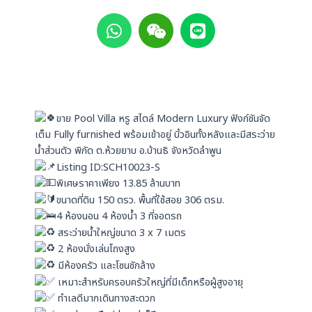
W
W
L
h
e
i
a
i
n
t
x
e
s
i
a
n
p
ขาย Pool Villa หรู สไตล์ Modern Luxury ฟังก์ชันจัด
p
เต็ม Fully furnished พร้อมเข้าอยู่ บิ้วอินทั้งหลังและมีสระว่าย
น้ำส่วนตัว พิกัด ต.ห้วยยาบ อ.บ้านธิ จังหวัดลำพูน
Listing ID:SCH10023-S
พิเศษราคาเพียง 13.85 ล้านบาท
ขนาดที่ดิน 150 ตรว. พื้นที่ใช้สอย 306 ตรม.
4 ห้องนอน 4 ห้องน้ำ 3 ที่จอดรถ
สระว่ายน้ำใหญ่ขนาด 3 x 7 เมตร
2 ห้องนั่งเล่นโถงสูง
มีห้องครัว และโซนซักล้าง
เหมาะสำหรับครอบครัวใหญ่ที่มีเด็กหรือผู้สูงอายุ
ทำเลดีมากเดินทางสะดวก