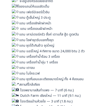
จะอยู่เองหรือปล่อยเช่าก็ดี
ของแถมให้แบบจัดเต็ม
แถม เฟอร์นิเจอร์บิ้วอิน
แถม ตู้เย็นใหญ่ 3 ประตู
แถม เครื่องซักผ้าฝาหน้า
แถม เครื่องอบผ้าฝาหน้า
แถม เคาน์เตอร์ครัว ซิ้งค์ เตาแก๊ส ฮู้ด ดูดควัน
แถม โซฟาชุดรับแขกทั้งชุด
แถม ชุดโต๊ะกินข้าว ชุดใหญ่
แถม แอร์ใหญ่ 4 ทิศทาง ขนาด 24,000 btu 2 ตัว
แถม เครื่องทำน้ำร้อน 3 เครื่อง
แถม เครื่องทำน้ำอุ่น 1 เครื่อง
แถม เตาอบ
แถม ไมโครเวฟ
แถม ชุดที่นอนและเตียงขนาดใหญ่ ทั้ง 4 ห้องนอน
สถานที่ใกล้เคียง
โรงพยาบาลสันกำแพง — 7 นาที (6 กม.)
Dutch Farm เชียงใหม่ — 11 นาที (9.1 กม.)
โรงเรียนบ้านห้วยไซ — 3 นาที (1.8 กม.)