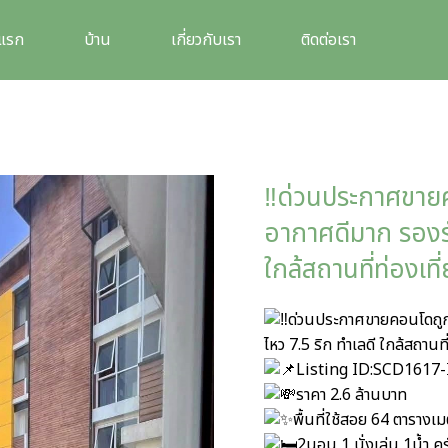
าแรก
บ้าน
เกี่ยวกับเรา
ติดต่อเรา
‼️ด่วนประกาศขาย
อากาศดีมาก รองรั
ใกล้สถานที่ท่องเที
ด่วนประกาศขายคอนโดถู
ไหว 7.5 ริก ทำเลดี ใกล้สถานที
Listing ID:SCD1617
ราคา 2.6 ล้านบาท
พื้นที่ใช้สอย 64 ตารางเ
2นอน 1 นั่งเล่น 1น้ำ คร