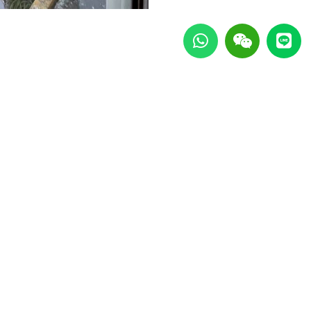
W
W
L
h
e
i
a
i
n
t
x
e
s
i
a
n
p
p