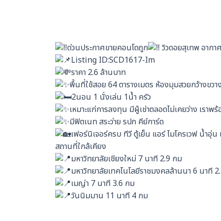
ด่วนประกาศขายคอนโดถูก
วิวดอยสุเทพ อากาศด
Listing ID:SCD1617-Im
ราคา 2.6 ล้านบาท
พื้นที่ใช้สอย 64 ตารางเมตร ห้องมุมสวยกว้างขวา
2นอน 1 นั่งเล่น 1น้ำ ครัว
เหมาะแก่การลงทุน มีผู้เช่าตลอดไม่เคยว่าง เราพร้อม
มีฟิตเนท สระว่าย รปภ คีย์การ์ด
เฟอร์นิเจอร์ครบ ทีวี ตู้เย็น แอร์ ไมโครเวฟ น้ำอุ่น 
สถานที่ใกล้เคียง
มหาวิทยาลัยเชียงใหม่ 7 นาที 2.9 กม
มหาวิทยาลัยเทคโนโลยีราชมงคลล้านนา 6 นาที 2
เมญ่า 7 นาที 3.6 กม
วันนิมมาน 11 นาที 4 กม