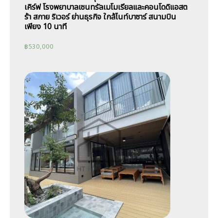
เคิร์ฟ โรงพยาบาลเซนทรัลเมโมเรียลและคอนโดดิแอสต
ร้า สกาย ริเวอร์ ย่านธุรกิจ ใกล้ไนท์บาซาร์ สนามบิน
เพียง 10 นาที
฿
530,000