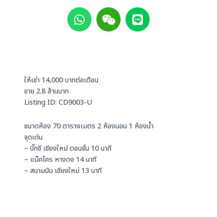
W
W
L
h
e
i
a
i
n
t
x
e
s
i
a
n
p
ให้เช่า 14,000 บาทต่อเดือน
p
ขาย 2.8 ล้านบาท
Listing ID: CD9003-U
ขนาดห้อง 70 ตารางเมตร 2 ห้องนอน 1 ห้องน้ำ
จุดเด่น
– บิ๊กซี เชียงใหม่ ดอนจั่น 10 นาที
– แม็คโคร หางดง 14 นาที
– สนามบิน เชียงใหม่ 13 นาที