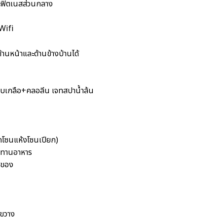
ละฟิตเนสส่วนกลาง
Wifi
านหน้าและด้านข้างบ้านได้
บเกลือ+คลอลีน เจทสปาน้ำล้น
ยกโซนแห้งโซนเปียก)
องทานอาหาร
็บของ
งขวาง