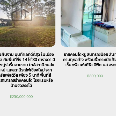
ินผืนงาม บนทำเลที่ดีที่สุด ในเมือง
ขายคอนโดหรู สันทรายน้อย สันท
็ล กับพื้นที่ถึง 14 ไร่ 80 ตารางวา มี
ครบทุกอย่าง พร้อมหิ้วกระเป๋าเข้าอ
ใหญ่ร่มรื่นสวยงาม ใกล้สถานีขนส่ง
เซ็นทรัล เฟสติวัล มีฟิตเนส สระว
ใหม่ และสถานีรถไฟเชียงใหม่ จาก
ัลเฟสติวัล เพียง 5 นาที พื้นที่สี
฿
800,000
งสามารถสร้างคอนโด โรงแรมหรือ
บ้านจัดสรรได้
฿
250,000,000