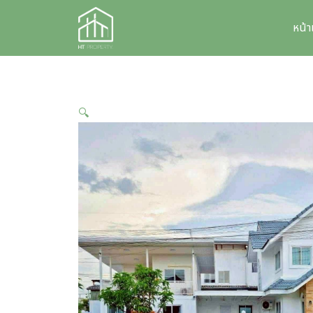
Skip
to
หน้
content
🔍