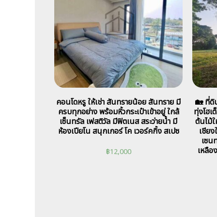
คอนโดหรู ให้เช่า สันทรายน้อย สันทราย มี
🏡 ที่ด
ครบทุกอย่าง พร้อมหิ้วกระเป๋าเข้าอยู่ ใกล้
ทุ่งโฮเต
เซ็นทรัล เฟสติวัล มีฟิตเนส สระว่ายน้ำ มี
ต้นไม้
ห้องเปียโน สนุกเกอร์ โค เวอร์คกิ้ง สเปซ
เชียง
เซนทร
เหลือ
฿
12,000