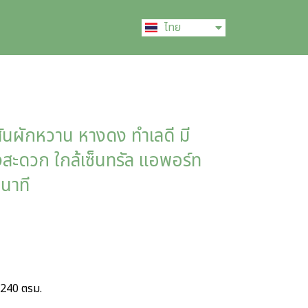
English
ไทย
中文 (中国)
ู สันผักหวาน หางดง ทำเลดี มี
งสะดวก ใกล้เซ็นทรัล เเอพอร์ท
นาที
น 240 ตรม.