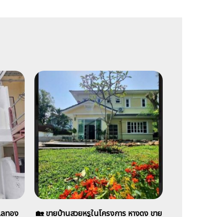
ำเลทอง
🏡 ขายบ้านสวยหรูในโครงการ หางดง ขาย