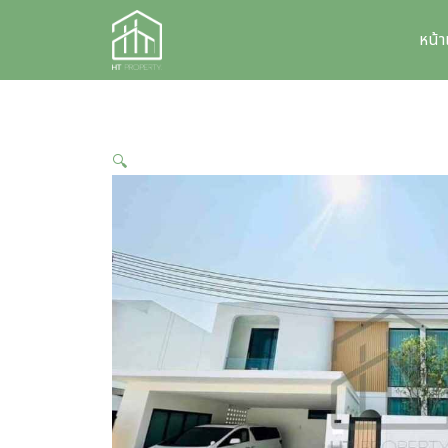
Skip
to
หน้
content
🔍