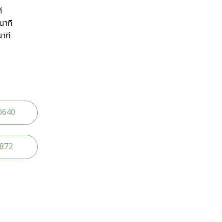
ี
นาที
นาที
0640
2872