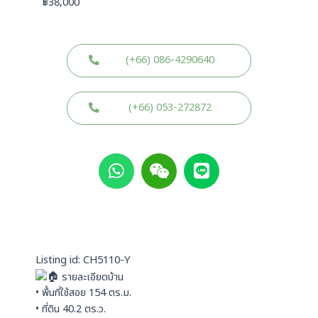
฿
38,000
(+66) 086-4290640
(+66) 053-272872
W
W
L
h
e
i
a
i
n
t
x
e
s
i
a
n
p
Listing id: CH5110-Y
p
รายละเอียดบ้าน
• พื้นที่ใช้สอย 154 ตร.ม.
• ที่ดิน 40.2 ตร.ว.