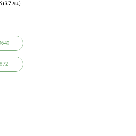
ี (3.7 กม.)
0640
2872