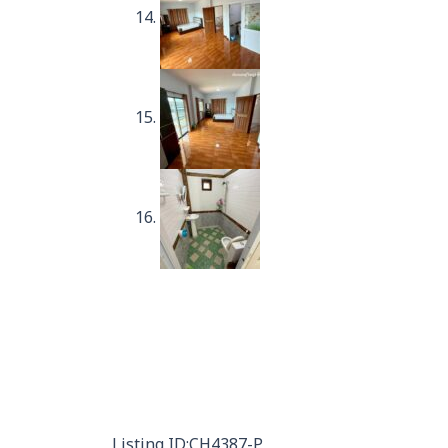
Listing ID:CH4387-P