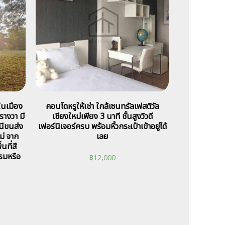
 ในเมือง
คอนโดหรูให้เช่า ใกล้เซนทรัลเฟสติวัล
ารางวา มี
เชียงใหม่เพียง 3 นาที ชั้นสูงวิวดี
นีขนส่ง
เฟอร์นิเจอร์ครบ พร้อมหิ้วกระเป๋าเข้าอยู่ได้
ม่ จาก
เลย
นที่สี
รมหรือ
฿
12,000