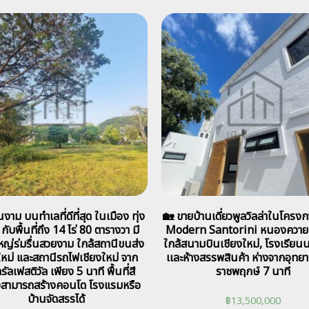
ืนงาม บนทำเลที่ดีที่สุด ในเมือง ทุ่ง
🏡 ขายบ้านเดี่ยวพูลวิลล่าในโครงก
 กับพื้นที่ถึง 14 ไร่ 80 ตารางวา มี
Modern Santorini หนองควาย
ใหญ่ร่มรื่นสวยงาม ใกล้สถานีขนส่ง
ใกล้สนามบินเชียงใหม่, โรงเรียน
ใหม่ และสถานีรถไฟเชียงใหม่ จาก
เเละห้างสรรพสินค้า ห่างจากอุท
ัลเฟสติวัล เพียง 5 นาที พื้นที่สี
ราชพฤกษ์ 7 นาที
งสามารถสร้างคอนโด โรงแรมหรือ
บ้านจัดสรรได้
฿
13,500,000