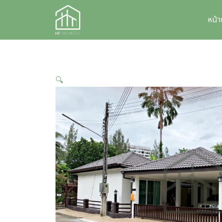
Skip
to
หน้
content
🔍