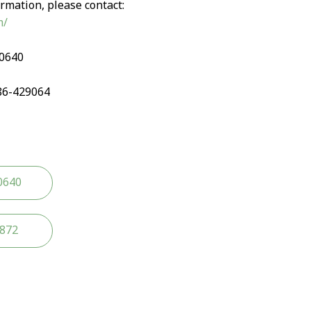
rmation, please contact:
m/
90640
86-429064
0640
2872