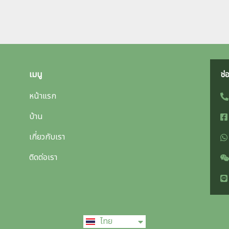
เมนู
ช่
หน้าแรก
บ้าน
เกี่ยวกับเรา
ติดต่อเรา
English
ไทย
中文 (中国)