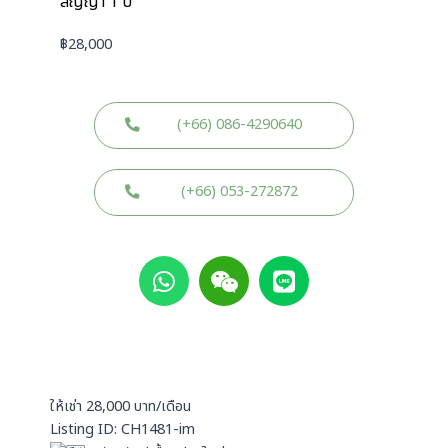
สัญญา 1 ปี
฿
28,000
(+66) 086-4290640
(+66) 053-272872
W
W
L
h
e
i
a
i
n
t
x
e
s
i
a
n
p
ให้เช่า 28,000 บาท/เดือน
p
Listing ID: CH1481-im