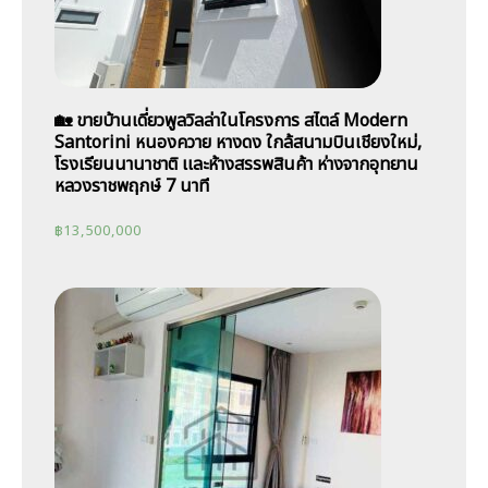
🏡 ขายบ้านเดี่ยวพูลวิลล่าในโครงการ สไตล์ Modern
Santorini หนองควาย หางดง ใกล้สนามบินเชียงใหม่,
โรงเรียนนานาชาติ เเละห้างสรรพสินค้า ห่างจากอุทยาน
หลวงราชพฤกษ์ 7 นาที
฿
13,500,000