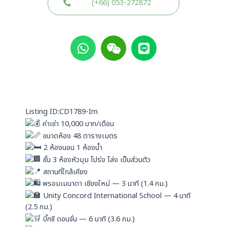
(+66) 053-272872
W
W
L
h
e
i
a
i
n
t
x
e
s
i
a
n
p
Listing ID:CD1789-Im
p
ค่าเช่า 10,000 บาท/เดือน
ขนาดห้อง 48 ตารางเมตร
2 ห้องนอน 1 ห้องน้ำ
ชั้น 3 ห้องหัวมุม โปร่ง โล่ง เป็นส่วนตัว
สถานที่ใกล้เคียง
พรอมเมนาดา เชียงใหม่ — 3 นาที (1.4 กม.)
Unity Concord International School — 4 นาที
(2.5 กม.)
บิ๊กซี ดอนจั่น — 6 นาที (3.6 กม.)