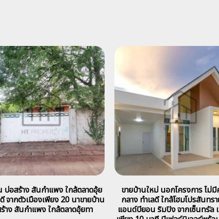
น บ่อสร้าง สันกำแพง ใกล้ตลาดอุ้ย
ขายบ้านใหม่ นอกโครงการ ไม่มีค
ดี จากตัวเมืองเพียง 20 นาขายบ้าน
กลาง ทำเลดี ใกล้โฮมโปรสันทรา
สร้าง สันกำแพง ใกล้ตลาดอุ้ยทา
แอนด์บียอน ริมปิง จากเซ็นทรัล เ