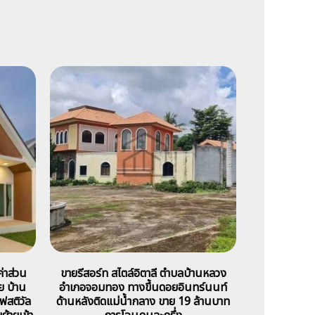
่าส่วน
ขายรีสอร์ท สไตล์อิตาลี ตำบลบ้านหลวง
ย บ้าน
อำเภอจอมทอง ทางขึ้นดอยอินทร์นนท์
ฟสติวัล
ด้านหลังติดแม่น้ำกลาง ขาย 19 ล้านบาท