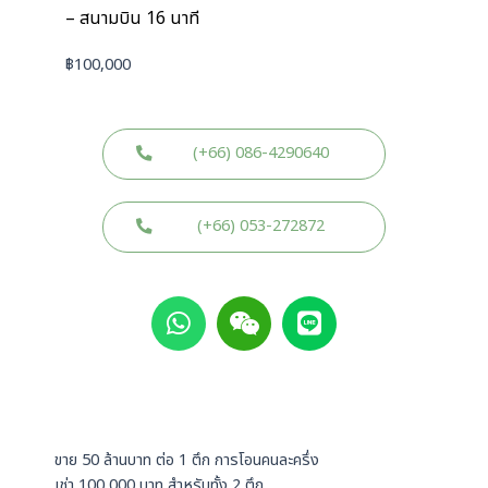
– สนามบิน 16 นาที
฿
100,000
(+66) 086-4290640
(+66) 053-272872
W
W
L
h
e
i
a
i
n
t
x
e
s
i
a
n
p
ขาย 50 ล้านบาท ต่อ 1 ตึก การโอนคนละครึ่ง
p
เช่า 100,000 บาท สำหรับทั้ง 2 ตึก