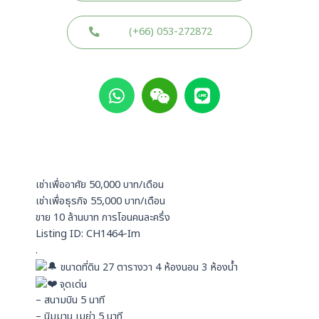
(+66) 053-272872
W
W
L
h
e
i
a
i
n
t
x
e
s
i
a
n
p
เช่าเพื่ออาศัย 50,000 บาท/เดือน
p
เช่าเพื่อธุรกิจ 55,000 บาท/เดือน
ขาย 10 ล้านบาท การโอนคนละครึ่ง
Listing ID: CH1464-Im
.
ขนาดที่ดิน 27 ตารางวา 4 ห้องนอน 3 ห้องน้ำ
จุดเด่น
– สนามบิน 5 นาที
– นิมมาน เมย่า 5 นาที