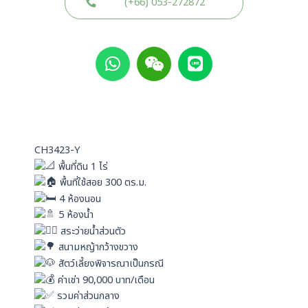
(+66) 053-272872
W
W
L
h
e
i
a
i
n
t
x
e
s
i
a
n
p
CH3423-Y
p
พื้นที่ดิน 1 ไร่
พื้นที่ใช้สอย 300 ตร.ม.
4 ห้องนอน
5 ห้องน้ำ
สระว่ายน้ำส่วนตัว
สนามหญ้ากว้างขวาง
สัตว์เลี้ยงพิจารณาเป็นกรณี
ค่าเช่า 90,000 บาท/เดือน
รวมค่าส่วนกลาง