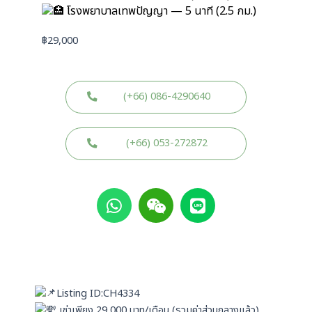
โรงพยาบาลเทพปัญญา — 5 นาที (2.5 กม.)
฿
29,000
(+66) 086-4290640
(+66) 053-272872
W
W
L
h
e
i
a
i
n
t
x
e
s
i
a
n
p
Listing ID:CH4334
p
เช่าเพียง 29,000 บาท/เดือน (รวมค่าส่วนกลางแล้ว)