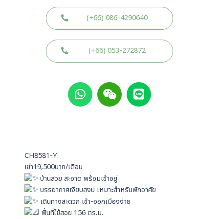
(+66) 086-4290640
(+66) 053-272872
W
W
L
h
e
i
a
i
n
t
x
e
s
i
a
n
p
CH8581-Y
p
เช่า19,500บาท/เดือน
บ้านสวย สะอาด พร้อมเข้าอยู่
บรรยากาศเงียบสงบ เหมาะสำหรับพักอาศัย
เดินทางสะดวก เข้า-ออกเมืองง่าย
พื้นที่ใช้สอย 156 ตร.ม.