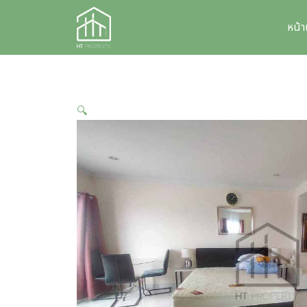
Skip
to
หน้
content
🔍