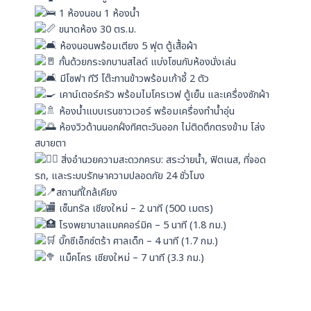
1 ห้องนอน 1 ห้องน้ำ
ขนาดห้อง 30 ตร.ม.
ห้องนอนพร้อมเตียง 5 ฟุต ตู้เสื้อผ้า
กั้นด้วยกระจกบานสไลด์ แบ่งโซนกับห้องนั่งเล่น
มีโซฟา ทีวี โต๊ะทานข้าวพร้อมเก้าอี้ 2 ตัว
เคาน์เตอร์ครัว พร้อมไมโครเวฟ ตู้เย็น และเครื่องซักผ้า
ห้องน้ำแบบเรนชาวเวอร์ พร้อมเครื่องทำน้ำอุ่น
ห้องวิวด้านนอกฝั่งทิศตะวันออก ไม่ติดตึกตรงข้าม โล่ง
สบายตา
สิ่งอำนวยความสะดวกครบ: สระว่ายน้ำ, ฟิตเนส, ที่จอด
รถ, และระบบรักษาความปลอดภัย 24 ชั่วโมง
สถานที่ใกล้เคียง
เซ็นทรัล เชียงใหม่ – 2 นาที (500 เมตร)
โรงพยาบาลแมคคอร์มิค – 5 นาที (1.8 กม.)
บิ๊กซีเอ็กซ์ตร้า ศาลเด็ก – 4 นาที (1.7 กม.)
แม็คโคร เชียงใหม่ – 7 นาที (3.3 กม.)