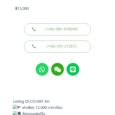
฿
12,000
(+66) 086-4290640
(+66) 053-272872
W
W
L
h
e
i
a
i
n
t
x
e
s
i
a
n
p
Listing ID:CD1691-Im
p
เช่าเพียง 12,000 บาท/เดือน
ห้องแบบสตูดิโอ