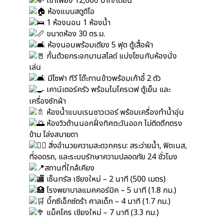
เช่าเพียง 12,000 บาท/เดือน
ห้องแบบสตูดิโอ
1 ห้องนอน 1 ห้องน้ำ
ขนาดห้อง 30 ตร.ม.
ห้องนอนพร้อมเตียง 5 ฟุต ตู้เสื้อผ้า
กั้นด้วยกระจกบานสไลด์ แบ่งโซนกับห้องนั่ง
เล่น
มีโซฟา ทีวี โต๊ะทานข้าวพร้อมเก้าอี้ 2 ตัว
เคาน์เตอร์ครัว พร้อมไมโครเวฟ ตู้เย็น และ
เครื่องซักผ้า
ห้องน้ำแบบเรนชาวเวอร์ พร้อมเครื่องทำน้ำอุ่น
ห้องวิวด้านนอกฝั่งทิศตะวันออก ไม่ติดตึกตรง
ข้าม โล่งสบายตา
สิ่งอำนวยความสะดวกครบ: สระว่ายน้ำ, ฟิตเนส,
ที่จอดรถ, และระบบรักษาความปลอดภัย 24 ชั่วโมง
สถานที่ใกล้เคียง
เซ็นทรัล เชียงใหม่ – 2 นาที (500 เมตร)
โรงพยาบาลแมคคอร์มิค – 5 นาที (1.8 กม.)
บิ๊กซีเอ็กซ์ตร้า ศาลเด็ก – 4 นาที (1.7 กม.)
แม็คโคร เชียงใหม่ – 7 นาที (3.3 กม.)