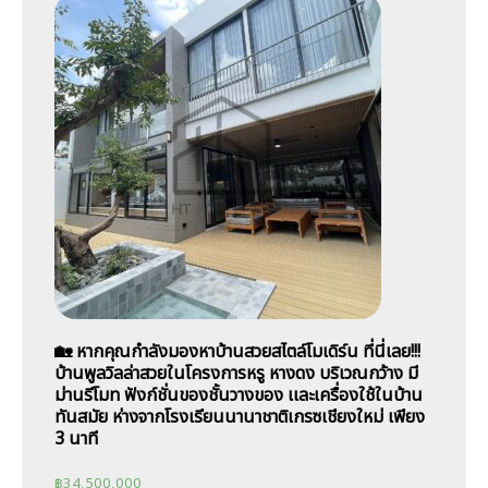
🏡 หากคุณกำลังมองหาบ้านสวยสไตล์โมเดิร์น ที่นี่เลย!!!
บ้านพูลวิลล่าสวยในโครงการหรู หางดง บริเวณกว้าง มี
ม่านรีโมท ฟังก์ชั่นของชั้นวางของ เเละเครื่องใช้ในบ้าน
ทันสมัย ห่างจากโรงเรียนนานาชาติเกรซเชียงใหม่ เพียง
3 นาที
฿
34,500,000