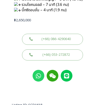
รวมโชคมอลล์ – 7 นาที (3.6 กม)
บิ๊กซีดอนจั่น – 4 นาที (1.9 กม)
฿
2,650,000
(+66) 086-4290640
(+66) 053-272872
W
W
L
h
e
i
a
i
n
t
x
e
s
i
a
n
p