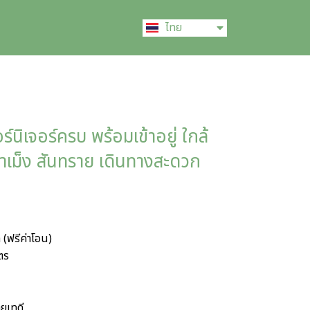
English
ไทย
中文 (中国)
นิเจอร์ครบ พร้อมเข้าอยู่ ใกล้
าเม็ง สันทราย เดินทางสะดวก
(ฟรีค่าโอน)
ตร
ายเทดี