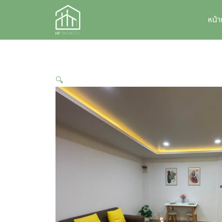
Skip
to
หน้
content
🔍