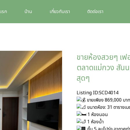
าแรก
บ้าน
เกี่ยวกับเรา
ติดต่อเรา
ขายห้องสวยๆ เฟอร์
ตลาดแม่กวง สันน
สุดๆ
Listing ID:SCD4014
ขายเพียง 869,000 บาท 
ขนาดห้อง: 31 ตารางเม
1 ห้องนอน
1 ห้องน้ำ
ชั้น 5 ลมโปร่ง อากาศถ่