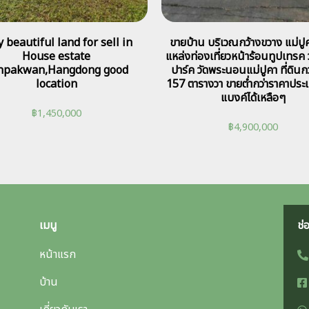
 beautiful land for sell in
ขายบ้าน บริเวณกว้างขวาง แม่ปูค
House estate
แหล่งท่องเที่ยวหน้าร้อนทูปเทรค 
npakwan,Hangdong good
ปาร์ค วัดพระนอนแม่ปูคา ที่ดินกว
location
157 ตารางวา ขายต่ำกว่าราคาประเม
แบงค์ได้เหลือๆ
฿
1,450,000
฿
4,900,000
เมนู
ช่
หน้าแรก
บ้าน