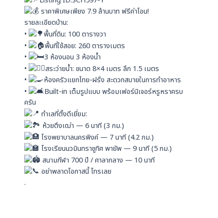
Listing ID:SCH597-Y
ราคาพิเศษเพียง 7.9 ล้านบาท ฟรีค่าโอน!
รายละเอียดบ้าน:
•
พื้นที่ดิน: 100 ตารางวา
•
พื้นที่ใช้สอย: 260 ตารางเมตร
•
3 ห้องนอน 3 ห้องน้ำ
•
สระว่ายน้ำ: ขนาด 8×4 เมตร ลึก 1.5 เมตร
•
ห้องครัวแยกไทย-ฝรั่ง สะดวกสบายในการทำอาหาร
•
Built-in เต็มรูปแบบ พร้อมเฟอร์นิเจอร์หรูหราครบ
ครัน
ทำเลที่ตั้งดีเยี่ยม:
ห้วยตึงเฒ่า — 6 นาที (3 กม.)
โรงพยาบาลนครพิงค์ — 7 นาที (4.2 กม.)
โรงเรียนนวมินทราชูทิศ พายัพ — 9 นาที (5 กม.)
สนามกีฬา 700 ปี / ศาลากลาง — 10 นาที
อย่าพลาดโอกาสนี้ โทรเลย
.