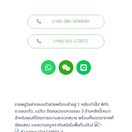
(+66) 086-4290640
(+66) 053-272872
W
W
L
h
e
i
a
i
n
t
x
e
s
i
a
n
p
ขายพลูวิลล่าดอนแก้วสวยพร้อมเข้าอยู่ 1 หลังเท่านั้น! พิกัด
p
ต.ดอนแก้ว, แม่ริม ติดถนนวงแหวนรอบ 3 บ้านหลังนี้เหมาะ
สำหรับคุณที่ต้องการความสะดวกสบาย พร้อมทั้งบรรยากาศที่
เงียบสงบ และความหรูหราทันสมัยในพื้นที่แม่ริม!