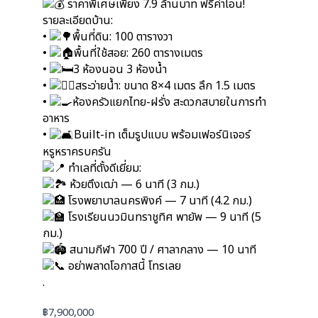
ราคาพิเศษเพียง 7.9 ล้านบาท ฟรีค่าโอน!
รายละเอียดบ้าน:
•
พื้นที่ดิน: 100 ตารางวา
•
พื้นที่ใช้สอย: 260 ตารางเมตร
•
3 ห้องนอน 3 ห้องน้ำ
•
สระว่ายน้ำ: ขนาด 8×4 เมตร ลึก 1.5 เมตร
•
ห้องครัวแยกไทย-ฝรั่ง สะดวกสบายในการทำ
อาหาร
•
Built-in เต็มรูปแบบ พร้อมเฟอร์นิเจอร์
หรูหราครบครัน
ทำเลที่ตั้งดีเยี่ยม:
ห้วยตึงเฒ่า — 6 นาที (3 กม.)
โรงพยาบาลนครพิงค์ — 7 นาที (4.2 กม.)
โรงเรียนนวมินทราชูทิศ พายัพ — 9 นาที (5
กม.)
สนามกีฬา 700 ปี / ศาลากลาง — 10 นาที
อย่าพลาดโอกาสนี้ โทรเลย
.
฿
7,900,000