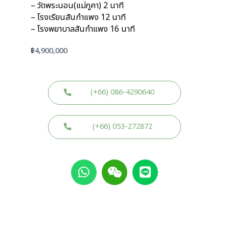
– วัดพระนอน(แม่ภูคา) 2 นาที
– โรงเรียนสันกำแพง 12 นาที
– โรงพยาบาลสันกำแพง 16 นาที
฿
4,900,000
(+66) 086-4290640
(+66) 053-272872
W
W
L
h
e
i
a
i
n
t
x
e
s
i
a
n