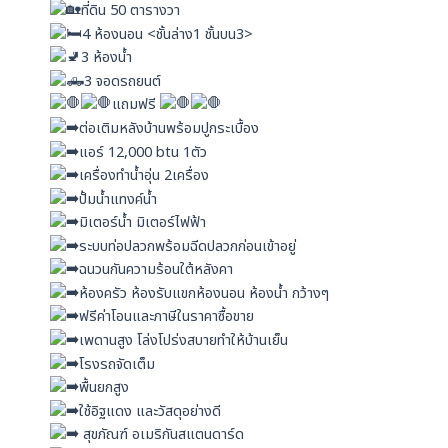
ที่ดิน 50 ตารางวา
4 ห้องนอน <ชั้นล่าง1 ชั้นบน3>
3 ห้องน้ำ
3 จอดรถยนต์
แถมฟรี
ต่อเติมหลังบ้านพร้อมปูกระเบื้อง
แอร์ 12,000 btu 1ตัว
เครื่องทำน้ำอุ่น 2เครื่อง
ปั้มน้ำแทงค์น้ำ
มิเตอร์น้ำ มิเตอร์ไฟฟ้า
ระบบท่อปลวกพร้อมฉีดปลวกก่อนเข้าอยู่
ฉนวนกันความร้อนใต้หลังคา
ห้องครัว ห้องรับแขกห้องนอน ห้องน้ำ กว้างๆ
ฟรีค่าโอนและภาษีในราคาซื้อขาย
เพดานสูง โล่งโปร่งสบายทำให้บ้านเย็น
โรงรถจัดเต็ม
พื้นยกสูง
ใช้อิฐแดง และวัสดุอย่างดี
สุขภัณฑ์ อเมริกันสแตนดาร์ด