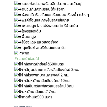
ระบบท่อปลวกพร้อมฉีดปลวกก่อนเข้าอยู่
ฉนวนกันความร้อนใต้หลังคา
ห้องครัว ห้องรับแขกห้องนอน ห้องน้ำ กว้างๆ
ฟรีค่าโอนและภาษีในราคาซื้อขาย
เพดานสูง โล่งโปร่งสบายทำให้บ้านเย็น
โรงรถจัดเต็ม
พื้นยกสูง
ใช้อิฐแดง และวัสดุอย่างดี
สุขภัณฑ์ อเมริกันสแตนดาร์ด
พิกัด
#ตลาดป่าข่อยใต้
ใกล้ตลาดป่าข่อยใต้500เมตร
ใกล้ศูนย์ราชการจังหวัดเชียงใหม่ 3กม.
ใกล้โรงพยาบาลนครพิงค์ 2 กม.
ใกล้มหาวิทยาลัยเชียงใหม่ 10กม.
ใกล้เซ็นทรัลเฟสติวัลเชียงใหม่ 8กม.
มหาวิทยาลัยแม่โจ้ 7กม.
หาดกำเบ้อ500 เมตร