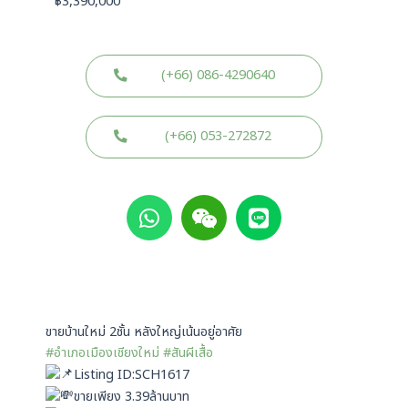
฿
3,390,000
(+66) 086-4290640
(+66) 053-272872
W
W
L
h
e
i
a
i
n
t
x
e
s
i
a
n
p
ขายบ้านใหม่ 2ชั้น หลังใหญ่เน้นอยู่อาศัย
p
#อำเภอเมืองเชียงใหม่
#สันผีเสื้อ
Listing ID:SCH1617
ขายเพียง 3.39ล้านบาท