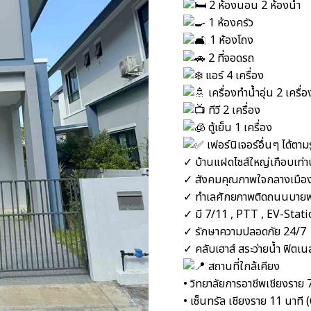
2 ห้องนอน 2 ห้องน้ำ
1 ห้องครัว
1 ห้องโถง
2 ที่จอดรถ
แอร์ 4 เครื่อง
เครื่องทำน้ำอุ่น 2 เครื่อ
ทีวี 2 เครื่อง
ตู้เย็น 1 เครื่อง
เฟอร์นิเจอร์อื่นๆ ได้ตา
✓ บ้านแฝดไซส์ใหญ่เกือบเท่าบ
✓ สังคมคุณภาพใจกลางเมือ
✓ ทำเลศักยภาพติดถนนบายพ
✓ มี 7/11 , PTT , EV-Stat
✓ รักษาความปลอดภัย 24/7
✓ คลับเฮาส์ สระว่ายน้ำ ฟิตเน
สถานที่ใกล้เคียง
• วิทยาลัยการอาชีพเชียงราย 7
• เซ็นทรัล เชียงราย 11 นาที 