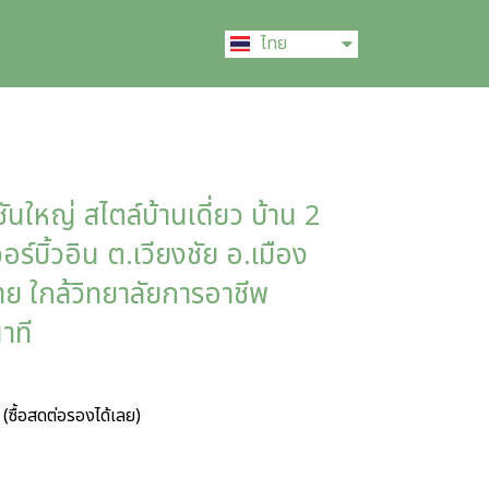
English
ไทย
中文 (中国)
นใหญ่ สไตล์บ้านเดี่ยว บ้าน 2
จอร์บิ้วอิน ต.เวียงชัย อ.เมือง
าย ใกล้วิทยาลัยการอาชีพ
าที
(ซื้อสดต่อรองได้เลย)