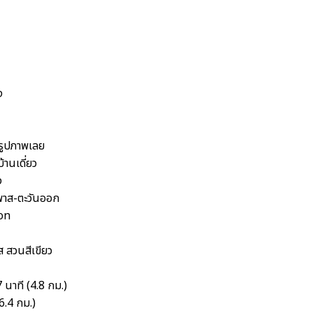
ง
มรูปภาพเลย
้านเดี่ยว
ง
าส-ตะวันออก
ion
ส สวนสีเขียว
 นาที (4.8 กม.)
(6.4 กม.)