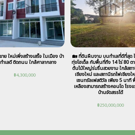
าย ใหม่เพิ่งสร้างเสร็จ ในเมือง ป่า
🏡 ที่ดินผืนงาม บนทำเลที่ดีที่สุด
 ทำเลดี ติดถนน ใกล้ศาลากลาง
ทุ่งโฮเต็ล กับพื้นที่ถึง 14 ไร่ 80 ต
ต้นไม้ใหญ่ร่มรื่นสวยงาม ใกล้สถา
เชียงใหม่ และสถานีรถไฟเชียงให
฿
4,300,000
เซนทรัลเฟสติวัล เพียง 5 นาที พื้
เหลืองสามารถสร้างคอนโด โรงแ
บ้านจัดสรรได้
฿
250,000,000