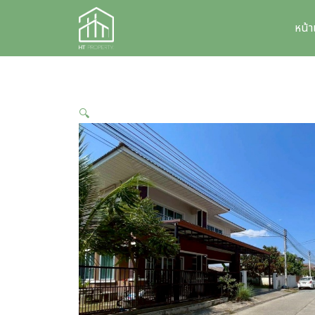
Skip
to
หน้
content
🔍