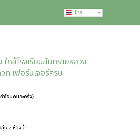
English
ไทย
中文 (中国)
ั้น ใกล้โรงเรียนสันทรายหลวง
ดวก เฟอร์นิเจอร์ครบ
ค่าโอนคนละครึ่ง)
ำอุ่น 2 ห้องน้ำ