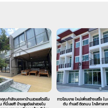
กคุณกำลังมองหาบ้านสวยสไตล์โม
ทาวโฮมขาย ใหม่เพิ่งสร้างเสร็จ ในเ
์น ที่นี่เลย!!! บ้านพูลวิลล่าสวยใน
ตัน ทำเลดี ติดถนน ใกล้ศาลา