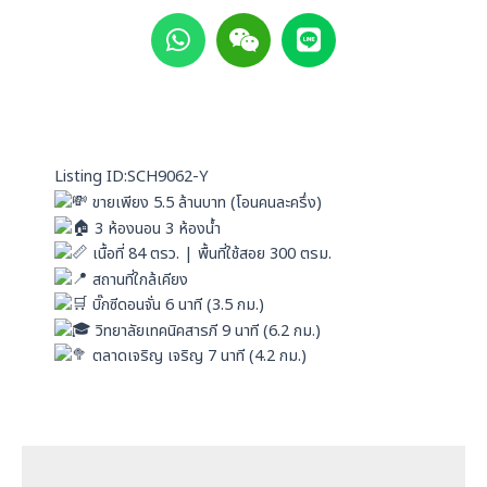
W
W
L
h
e
i
a
i
n
t
x
e
s
i
a
n
p
Listing ID:SCH9062-Y
p
ขายเพียง 5.5 ล้านบาท (โอนคนละครึ่ง)
3 ห้องนอน 3 ห้องน้ำ
เนื้อที่ 84 ตรว. | พื้นที่ใช้สอย 300 ตรม.
สถานที่ใกล้เคียง
บิ๊กซีดอนจั่น 6 นาที (3.5 กม.)
วิทยาลัยเทคนิคสารภี 9 นาที (6.2 กม.)
ตลาดเจริญ เจริญ 7 นาที (4.2 กม.)