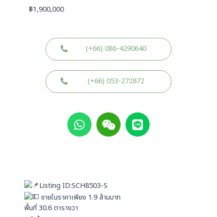
฿
1,900,000
(+66) 086-4290640
(+66) 053-272872
W
W
L
h
e
i
a
i
n
t
x
e
s
i
a
n
p
Listing ID:SCH8503-S
p
ขายในราคาเพียง 1.9 ล้านบาท
พื้นที่ 30.6 ตารางวา