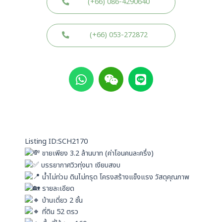
(+66) 086-4290640
(+66) 053-272872
W
W
L
h
e
i
a
i
n
t
x
e
s
i
a
n
p
Listing ID:SCH2170
p
ขายเพียง 3.2 ล้านบาท (ค่าโอนคนละครึ่ง)
บรรยากาศวิวทุ่งนา เงียบสงบ
น้ำไม่ท่วม ดินไม่ทรุด โครงสร้างแข็งแรง วัสดุคุณภาพ
รายละเอียด
บ้านเดี่ยว 2 ชั้น
ที่ดิน 52 ตรว