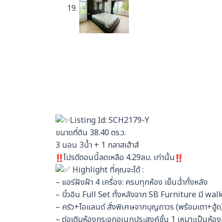
Listing Id: SCH2179-Y
ขนาดที่ดิน 38.40 ตร.ว.
3 นอน 3น้ำ + 1 กลาสเฮ้าส์
โปรดีตอนนี้ลดเหลือ 4.29ลบ. เท่านั้น
Highlight ที่คุณจะได้ :
– แอร์ฝังฝ้า 4 เครื่อง: ครบทุกห้อง เย็นฉ่ำทั้งหลัง
– บิ้วอิน Full Set ทั้งหลังจาก SB Furniture มี wal
– ครัว+ไอแลนด์ สั่งพิเศษจากบุญถาวร (พร้อมเตา+ฮู้ด
– ต่อเติมห้องกระจกอเนกประสงค์ชั้น 1 เหมาะเป็นห้