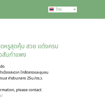
English
ไทย
中文 (中国)
ุดหรูสุดคุ้ม สวย แต่งครบ
ถวสันกำแพง
อัด
ข้าเมืองสะดวก ใกล้ตลาดและชุมชน
ฟิตเนส ค่าส่วนกลาง 25บ./ตร.ว.
rmation, please contact:
m/