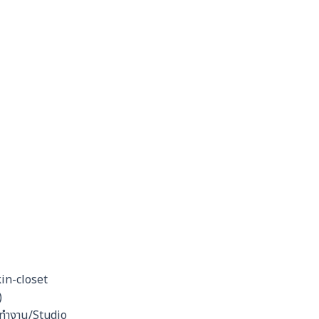
kin-closet
)
องทำงาน/Studio