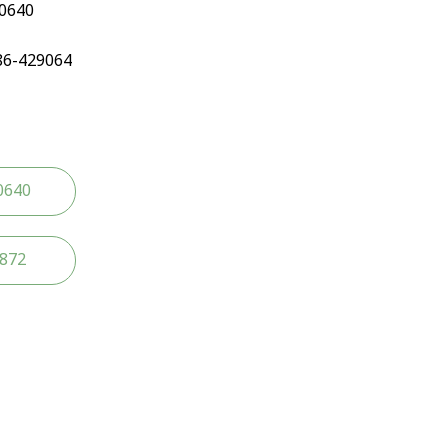
90640
86-429064
0640
2872