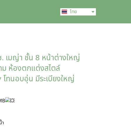
English
ไทย
中文 (中国)
 เมญ่า ชั้น 8 หน้าต่างใหญ่
งาม ห้องตกแต่งสไตล์
นอบอุ่น มีระเบียงใหญ่
 MB
้ำ