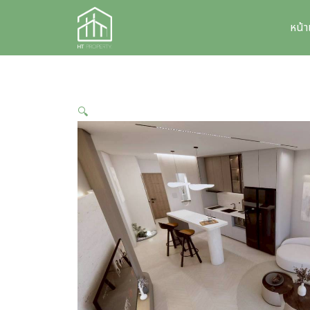
Skip
to
หน้
content
🔍