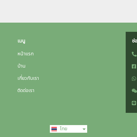
เมนู
ช่
หน้าแรก
บ้าน
เกี่ยวกับเรา
ติดต่อเรา
English
ไทย
中文 (中国)