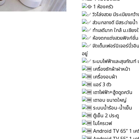
1 ห้องครัว
วิวโล่งสวย มีระเบียงกว้
ส่วนกลางดี มีสระว่ายน้ำ
ทำเลดีมาก ใกล้ ม.เชียง
ห้องตกแต่งสวยฟังก์ชั่
จัดเต็มเฟอร์นิเจอร์บิ้ว
อยู่
ระบบไฟฟ้าและสุขภัณฑ์ เ
เครื่องซักผ้าฝาหน้า
เครื่องอบผ้า
แอร์ 3 ตัว
เตาไฟฟ้า+ฮู้ดดูดควัน
เตาอบ ขนาดใหญ่
ระบบน้ำร้อน-น้ำเย็น
ตู้เย็น 2 ประตู
ไมโครเวฟ
Android TV 65″ 1 เคร