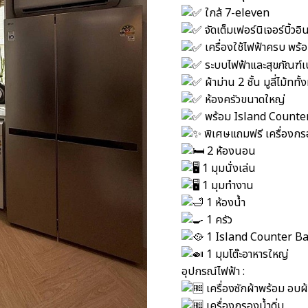
ใกล้ 7-eleven
จัดเต็มเฟอร์นิเจอร์บิ้ว
เครื่องใช้ไฟฟ้าครบ พร้อม
ระบบไฟฟ้าและสุขภัณฑ์เป
ผ้าม่าน 2 ชั้น มูลี่ไม้ททั้
ห้องครัวขนาดใหญ่
พร้อม Island Counte
พิเศษแถมฟรี เครื่องกรอ
2 ห้องนอน
1 มุมนั่งเล่น
1 มุมทำงาน
1 ห้องน้ำ
1 ครัว
1 Island Counter Ba
1 มุมโต๊ะอาหารใหญ่
อุปกรณ์ไฟฟ้า :
เครื่องซักผ้าพร้อม อบผ
เครื่องกรองน้ำดิ่ม