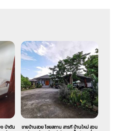
ง ป่าตัน
ขายบ้านสวย ไชยสถาน สารภี บ้านใหม่ สวน