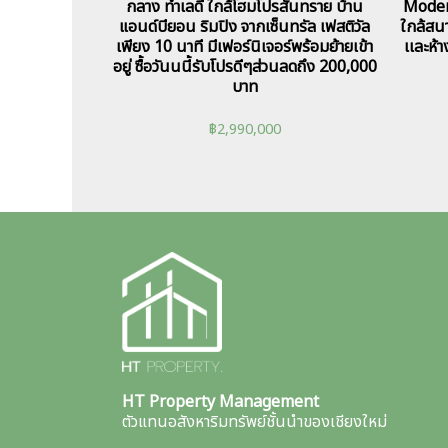
กลาง ทำเลดี ใกล้โฮมโปรสันทราย บ้าน
Moder
แอนด์บียอน ริมปิง จากเซ็นทรัล เฟสติวัล
ใกล้สนา
เพียง 10 นาที มีเฟอร์นิเจอร์พร้อมย้ายเข้า
เเละห้
อยู่ ซื้อวันนนี้รับโปรดีๆส่วนลดถึง 200,000
บาท
฿
2,990,000
HT Property Management
ตัวแทนอสังหาริมทรัพย์ชั้นนำของเชียงใหม่