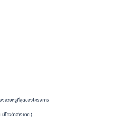
องสวยหรูที่สุดของโครงการ
ีโควต้าต่างชาติ )