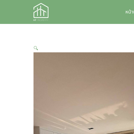
Skip
to
หน้
content
🔍