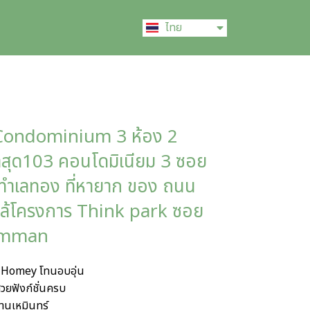
English
ไทย
中文 (中国)
Condominium 3 ห้อง 2
สุด103 คอนโดมิเนียม 3 ซอย
งทำเลทอง ที่หายาก ของ ถนน
ใกล้โครงการ Think park ซอย
imman
 Homey โทนอบอุ่น
สวยฟังก์ชั่นครบ
มานเหมินทร์