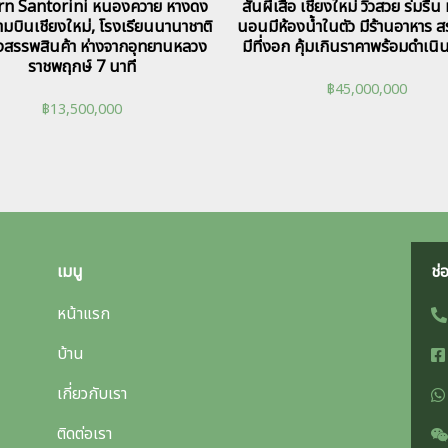
n Santorini หนองควาย หางดง
สันผีเสื้อ เชียงใหม่ วิวสวย ร่มรื่น
มบินเชียงใหม่, โรงเรียนนานาชาติ
นอนมีห้องน้ำในตัว มีร้านอาหาร สร
างสรรพสินค้า ห่างจากอุทยานหลวง
มีที่งอก คุ้มเกินราคาพร้อมดำเนิ
ราชพฤกษ์ 7 นาที
฿
45,000,000
฿
13,500,000
เมนู
ช่
หน้าแรก
บ้าน
เกี่ยวกับเรา
ติดต่อเรา