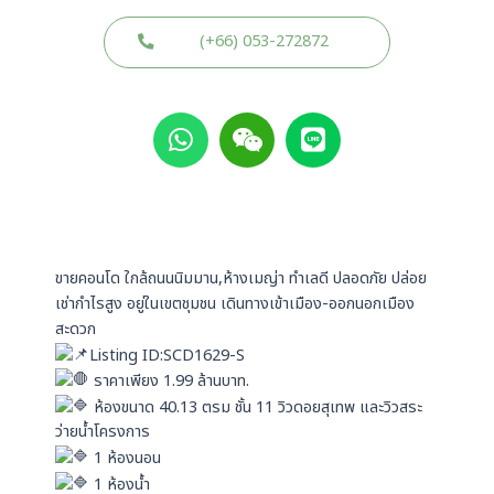
(+66) 053-272872
W
W
L
h
e
i
a
i
n
t
x
e
s
i
a
n
p
ขายคอนโด ใกล้ถนนนิมมาน,ห้างเมญ่า ทำเลดี ปลอดภัย ปล่อย
p
เช่ากำไรสูง อยู่ในเขตชุมชน เดินทางเข้าเมือง-ออกนอกเมือง
สะดวก
Listing ID:SCD1629-S
ราคาเพียง 1.99 ล้านบาท.
ห้องขนาด 40.13 ตรม ชั้น 11 วิวดอยสุเทพ และวิวสระ
ว่ายน้ำโครงการ
1 ห้องนอน
1 ห้องน้ำ