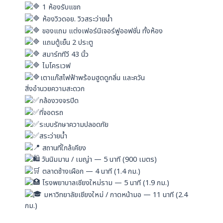
1 ห้องรับแขก
ห้องวิวดอย. วิวสระว่ายน้ำ
ของแถม แต่งเฟอร์นิเจอร์ฟูออฟชั่น ทั้งห้อง
แถมตู้เย็น 2 ประตู
สมาร์ททีวี 43 นิ้ว
ไมโครเวฟ
เตาแก๊สไฟฟ้าพร้อมฮูดดูกลิ่น และควัน
สิ่งอำนวยความสะดวก
กล้องวงจรปิด
ที่จอดรถ
ระบบรักษาความปลอดภัย
สระว่ายน้ำ
สถานที่ใกล้เคียง
วันนิมมาน / เมญ่า — 5 นาที (900 เมตร)
ตลาดช้างเผือก — 4 นาที (1.4 กม.)
โรงพยาบาลเชียงใหม่ราม — 5 นาที (1.9 กม.)
มหาวิทยาลัยเชียงใหม่ / กาดหน้ามอ — 11 นาที (2.4
กม.)