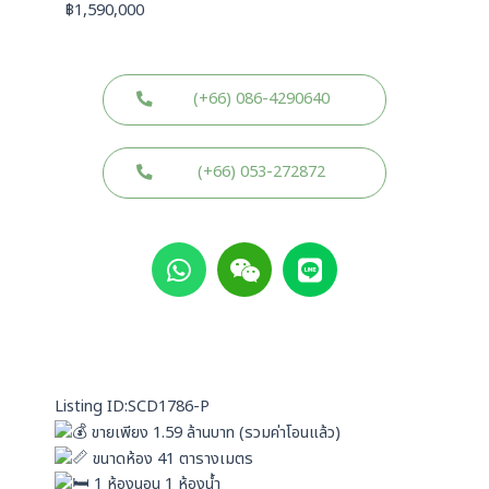
฿
1,590,000
(+66) 086-4290640
(+66) 053-272872
W
W
L
h
e
i
a
i
n
t
x
e
s
i
a
n
p
Listing ID:SCD1786-P
p
ขายเพียง 1.59 ล้านบาท (รวมค่าโอนแล้ว)
ขนาดห้อง 41 ตารางเมตร
1 ห้องนอน 1 ห้องน้ำ