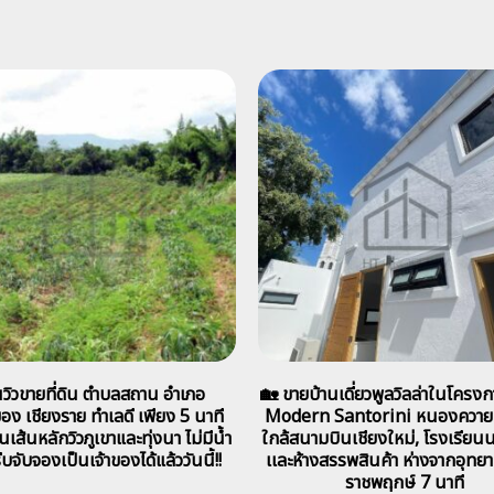
นวิวขายที่ดิน ตำบลสถาน อำเภอ
🏡 ขายบ้านเดี่ยวพูลวิลล่าในโครงก
อง เชียงราย ทำเลดี เพียง 5 นาที
Modern Santorini หนองควาย
ส้นหลักวิวภูเขาและทุ่งนา ไม่มีน้ำ
ใกล้สนามบินเชียงใหม่, โรงเรียน
ีบจับจองเป็นเจ้าของได้แล้ววันนี้!!
เเละห้างสรรพสินค้า ห่างจากอุท
ราชพฤกษ์ 7 นาที