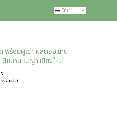
English
ไทย
中文 (中国)
 พร้อมผู้เช่า ผลตอบแทน
 นิมมาน เมญ่า เชียงใหม่
-S
คนละครึ่ง)