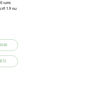
00 เมตร
นาที 1.9 กม
0640
2872