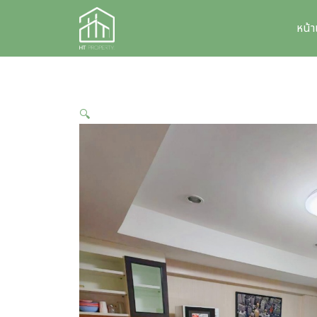
Skip
to
หน้
content
🔍