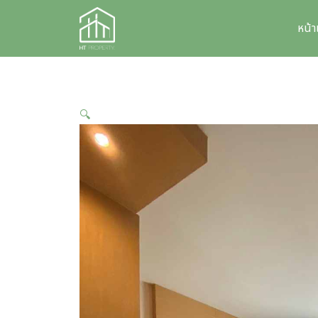
Skip
to
หน้
content
🔍