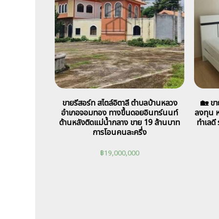
ขายรีสอร์ท สไตล์อิตาลี ตำบลบ้านหลวง
🏡 ขา
อำเภอจอมทอง ทางขึ้นดอยอินทร์นนท์
ลงทุน หล
ด้านหลังติดแม่น้ำกลาง ขาย 19 ล้านบาท
ทำเลดี 
การโอนคนละครึ่ง
฿
19,000,000