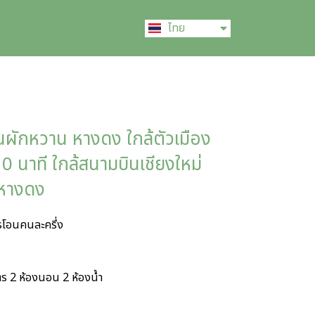
English
ไทย
中文 (中国)
ผักหวาน หางดง ใกล้ตัวเมือง
 นาที ใกล้สนามบินเชียงใหม่
รหางดง
รโอนคนละครึ่ง
ร 2 ห้องนอน 2 ห้องน้ำ